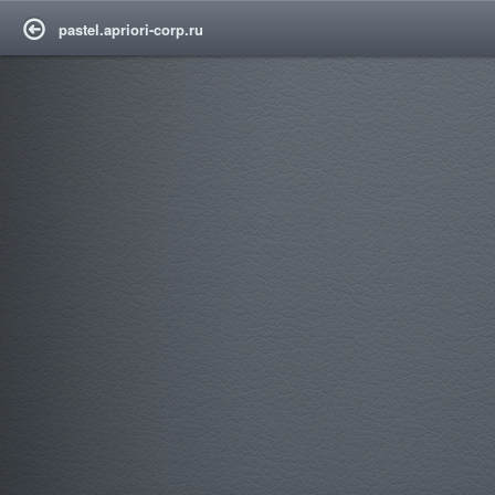
pastel.apriori-corp.ru