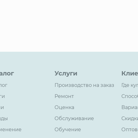
алог
Услуги
Клие
лог
Производство на заказ
Где ку
ги
Ремонт
Спосо
ии
Оценка
Вариа
нды
Обслуживание
Скидк
менение
Обучение
Оптов