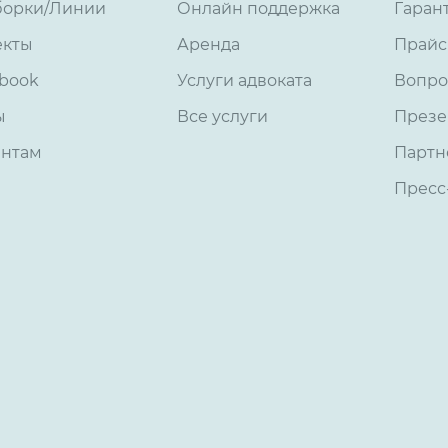
борки/Линии
Онлайн поддержка
Гаран
екты
Аренда
Прайс
book
Услуги адвоката
Вопро
ы
Все услуги
Презе
ентам
Партн
Пресс