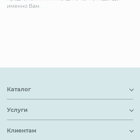
именно Вам.
Каталог
Каталог
Услуги
Услуги
Производство на заказ
Акции
Клиентам
Ремонт
Бренды