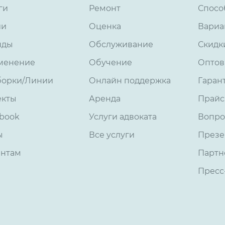
ги
Ремонт
Спосо
ии
Оценка
Вариа
нды
Обслуживание
Скидк
менение
Обучение
Оптов
борки/Линии
Онлайн поддержка
Гаран
екты
Аренда
Прайс
book
Услуги адвоката
Вопро
ы
Все услуги
Презе
ентам
Партн
Пресс