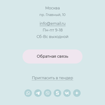
Сотрудничество
Пресс-центр
Москва
Тендеры, закупки
пр. Главный, 10
Контакты
info@email.ru
Пн-пт 9-18
Сб-Вс выходной
Обратная связь
Пригласить в тендер