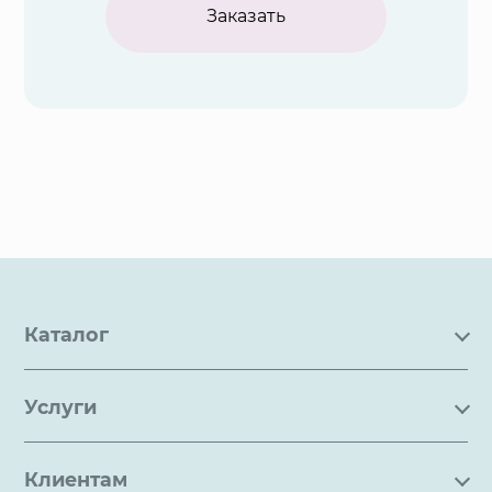
Заказать
Каталог
Каталог
Услуги
Услуги
Производство на заказ
Акции
Клиентам
Ремонт