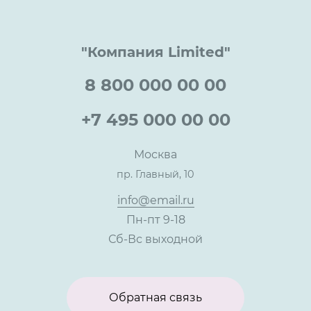
Технологии
Гарантия качества
Услуги адвоката
Клиентам
Документы
Прайс
Все услуги
"Компания Limited"
Партнеры
Вопрос-ответ
Специалисты
8 800 000 00 00
Презентации и каталоги
Карьера
Партнерская программа
+7 495 000 00 00
Сотрудничество
Пресс-центр
Москва
Тендеры, закупки
пр. Главный, 10
Контакты
info@email.ru
Пн-пт 9-18
Сб-Вс выходной
Обратная связь