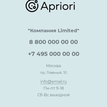
Онлайн поддержка
Lookbook
Достижения и награды
Оптовым клиентам
Аренда
Цены
Технологии
Гарантия качества
Услуги адвоката
Клиентам
Документы
Прайс
Все услуги
"Компания Limited"
Партнеры
Вопрос-ответ
Специалисты
8 800 000 00 00
Презентации и каталоги
Карьера
Партнерская программа
+7 495 000 00 00
Сотрудничество
Пресс-центр
Москва
Тендеры, закупки
пр. Главный, 10
Контакты
info@email.ru
Пн-пт 9-18
Сб-Вс выходной