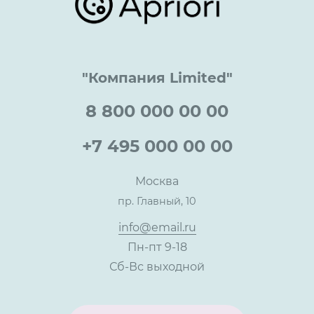
Достижения и награды
Оптовым клиентам
Аренда
Цены
Технологии
Гарантия качества
Услуги адвоката
Клиентам
Документы
Прайс
Все услуги
"Компания Limited"
Партнеры
Вопрос-ответ
Специалисты
8 800 000 00 00
Презентации и каталоги
Карьера
Партнерская программа
+7 495 000 00 00
Сотрудничество
Пресс-центр
Москва
Тендеры, закупки
пр. Главный, 10
Контакты
info@email.ru
Пн-пт 9-18
Сб-Вс выходной