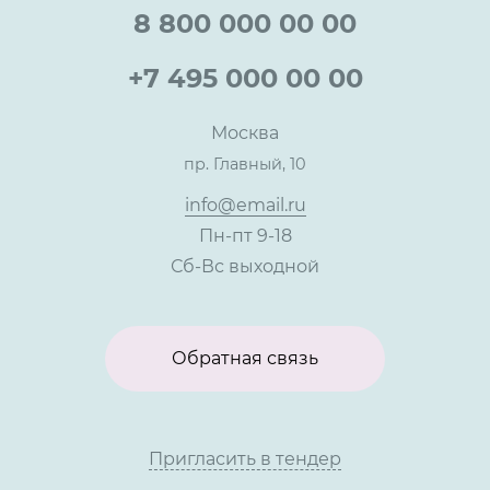
Специалисты
8 800 000 00 00
Презентации и каталоги
Карьера
Партнерская программа
+7 495 000 00 00
Сотрудничество
Пресс-центр
Москва
Тендеры, закупки
пр. Главный, 10
Контакты
info@email.ru
Пн-пт 9-18
Сб-Вс выходной
Обратная связь
Пригласить в тендер