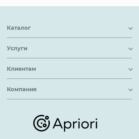
Каталог
Каталог
Услуги
Услуги
Производство на заказ
Акции
Клиентам
Ремонт
Бренды
Где купить
Оценка
Применение
Компания
Способы доставки
Обслуживание
Подборки/Линии
О компании
Варианты оплаты
Обучение
Проекты
Отзывы
Скидки и бонусы
Онлайн поддержка
Lookbook
Достижения и награды
Оптовым клиентам
Аренда
Цены
Технологии
Гарантия качества
Услуги адвоката