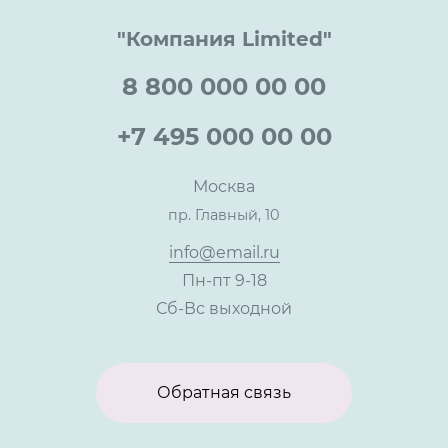
Документы
Прайс
Все услуги
"Компания Limited"
Партнеры
Вопрос-ответ
Специалисты
8 800 000 00 00
Презентации и каталоги
Карьера
Партнерская программа
+7 495 000 00 00
Сотрудничество
Пресс-центр
Москва
Тендеры, закупки
пр. Главный, 10
Контакты
info@email.ru
Пн-пт 9-18
Сб-Вс выходной
Обратная связь