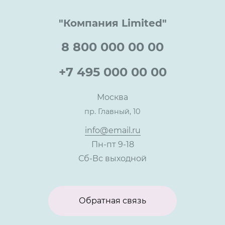
Документы
Прайс
Все услуги
"Компания Limited"
Партнеры
Вопрос-ответ
Специалисты
8 800 000 00 00
Презентации и каталоги
Карьера
Партнерская программа
+7 495 000 00 00
Сотрудничество
Пресс-центр
Москва
Тендеры, закупки
пр. Главный, 10
Контакты
info@email.ru
Пн-пт 9-18
Сб-Вс выходной
Обратная связь