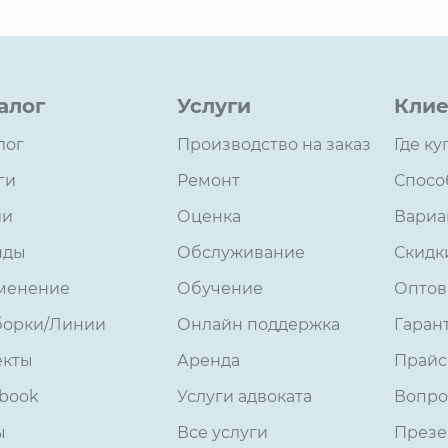
алог
Услуги
Клие
лог
Производство на заказ
Где ку
ги
Ремонт
Спосо
ии
Оценка
Вариа
нды
Обслуживание
Скидк
менение
Обучение
Оптов
борки/Линии
Онлайн поддержка
Гаран
екты
Аренда
Прайс
book
Услуги адвоката
Вопро
ы
Все услуги
Презе