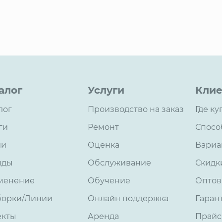
алог
Услуги
Клие
лог
Производство на заказ
Где ку
ги
Ремонт
Спосо
ии
Оценка
Вариа
нды
Обслуживание
Скидк
менение
Обучение
Оптов
борки/Линии
Онлайн поддержка
Гаран
екты
Аренда
Прайс