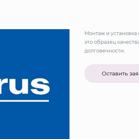
Монтаж и установка 
это образец качеств
долговечности.
Оставить зая