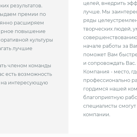
целей, внедрить эф
ких результатов.
лучше. Мы заинтере
выдаем премии по
ряды целеустремлен
оянно расширяем
творческих людей, у
лярное повышение
совершенствованию 
поративной культуры
начале работы за Ва
гать лучшие
поможет Вам быстрее
и сопровождать Вас.
тать членом команды
Компания - место, г
с есть возможность
профессионально ра
те на интересующую
гордимся нашей ком
благоприятную рабо
специалисты смогут 
компании.