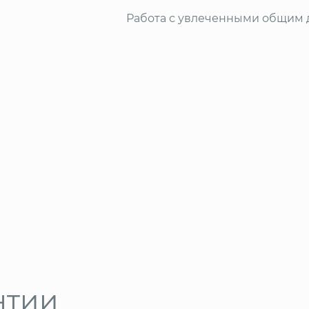
Работа с увлеченными общим
нтии