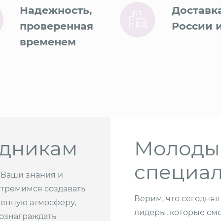
Надежность,
Доставк
проверенная
России 
временем
удникам
Молод
специа
 Ваши знания и
стремимся создавать
Верим, что сегодня
венную атмосферу,
лидеры, которые см
вознаграждать