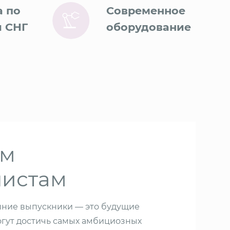
а по
Современное
и СНГ
оборудование
ым
листам
шние выпускники — это будущие
огут достичь самых амбициозных