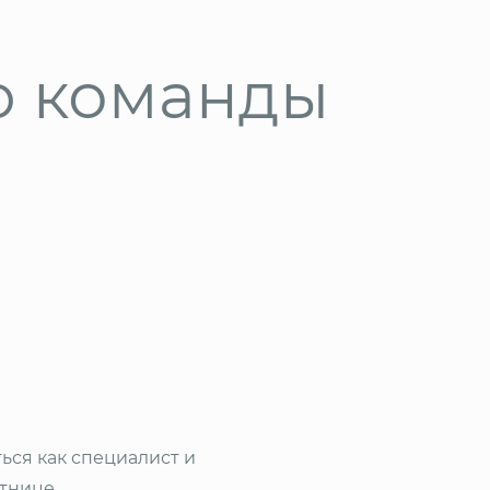
ю команды
ься как специалист и
тнице.