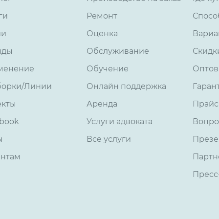
ги
Ремонт
Спосо
ии
Оценка
Вариа
нды
Обслуживание
Скидк
менение
Обучение
Оптов
борки/Линии
Онлайн поддержка
Гаран
екты
Аренда
Прайс
book
Услуги адвоката
Вопро
ы
Все услуги
Презе
ентам
Партн
Пресс