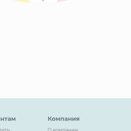
нтам
Компания
пить
О компании