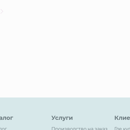
алог
Услуги
Клие
лог
Производство на заказ
Где ку