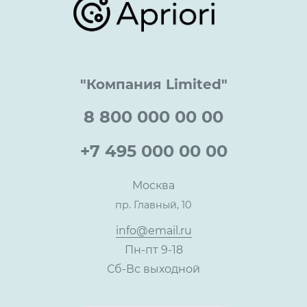
Lookbook
Достижения и награды
Оптовым клиентам
Аренда
Цены
Технологии
Гарантия качества
Услуги адвоката
Клиентам
Документы
Прайс
Все услуги
"Компания Limited"
Партнеры
Вопрос-ответ
Специалисты
8 800 000 00 00
Презентации и каталоги
Карьера
Партнерская программа
+7 495 000 00 00
Сотрудничество
Пресс-центр
Москва
Тендеры, закупки
пр. Главный, 10
Контакты
info@email.ru
Пн-пт 9-18
Сб-Вс выходной