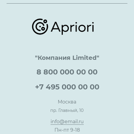
Подборки/Линии
О компании
Варианты оплаты
Обучение
Проекты
Отзывы
Скидки и бонусы
Онлайн поддержка
Lookbook
Достижения и награды
Оптовым клиентам
Аренда
Цены
Технологии
Гарантия качества
Услуги адвоката
Клиентам
Документы
Прайс
Все услуги
"Компания Limited"
Партнеры
Вопрос-ответ
Специалисты
8 800 000 00 00
Презентации и каталоги
Карьера
Партнерская программа
+7 495 000 00 00
Сотрудничество
Пресс-центр
Москва
Тендеры, закупки
пр. Главный, 10
Контакты
info@email.ru
Пн-пт 9-18