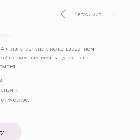
Автохимия
емент
 4 л. изготовлено с использованием
гий с применением натурального
сырья.
о.
бензин.
тетическое.
ку