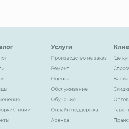
алог
Услуги
Клие
лог
Производство на заказ
Где ку
ги
Ремонт
Спосо
ии
Оценка
Вариа
нды
Обслуживание
Скидк
менение
Обучение
Оптов
борки/Линии
Онлайн поддержка
Гаран
екты
Аренда
Прайс