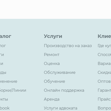
алог
Услуги
Клие
лог
Производство на заказ
Где ку
ги
Ремонт
Спосо
ии
Оценка
Вариа
нды
Обслуживание
Скидк
менение
Обучение
Оптов
борки/Линии
Онлайн поддержка
Гаран
екты
Аренда
Прайс
book
Услуги адвоката
Вопро