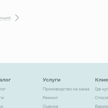
ующий
алог
Услуги
Клие
лог
Производство на заказ
Где ку
ги
Ремонт
Спосо
ии
Оценка
Вариа