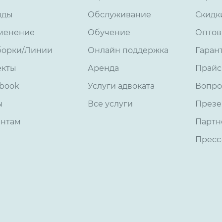
нды
Обслуживание
Скидк
менение
Обучение
Оптов
борки/Линии
Онлайн поддержка
Гаран
екты
Аренда
Прайс
book
Услуги адвоката
Вопро
ы
Все услуги
Презе
ентам
Партн
Пресс