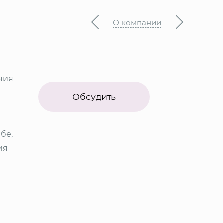
О компании
ния
Обсудить
бе,
ия