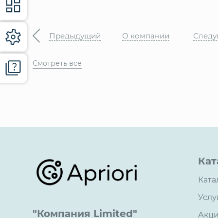
Предыдущий
О компании
След
Смотреть все
Кат
Ката
Услу
"Компания Limited"
Акц