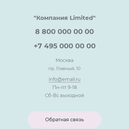
Гарантия качества
Услуги адвоката
Клиентам
Документы
Прайс
Все услуги
"Компания Limited"
Партнеры
Вопрос-ответ
Специалисты
8 800 000 00 00
Презентации и каталоги
Карьера
Партнерская программа
+7 495 000 00 00
Сотрудничество
Пресс-центр
Москва
Тендеры, закупки
пр. Главный, 10
Контакты
info@email.ru
Пн-пт 9-18
Сб-Вс выходной
Обратная связь