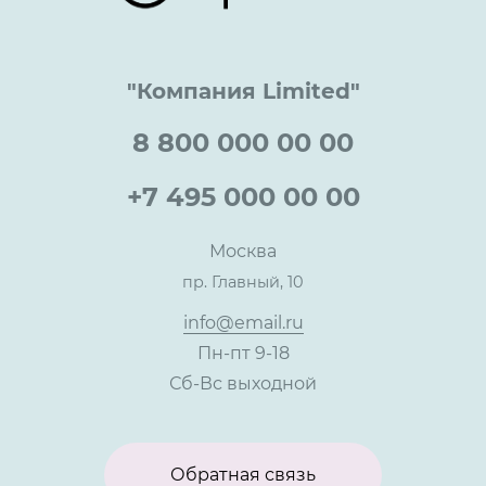
Цены
Технологии
Гарантия качества
Услуги адвоката
Клиентам
Документы
Прайс
Все услуги
"Компания Limited"
Партнеры
Вопрос-ответ
Специалисты
8 800 000 00 00
Презентации и каталоги
Карьера
Партнерская программа
+7 495 000 00 00
Сотрудничество
Пресс-центр
Москва
Тендеры, закупки
пр. Главный, 10
Контакты
info@email.ru
Пн-пт 9-18
Сб-Вс выходной
Обратная связь