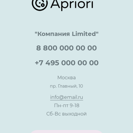
Достижения и награды
Оптовым клиентам
Аренда
Цены
Технологии
Гарантия качества
Услуги адвоката
Клиентам
Документы
Прайс
Все услуги
"Компания Limited"
Партнеры
Вопрос-ответ
Специалисты
8 800 000 00 00
Презентации и каталоги
Карьера
Партнерская программа
+7 495 000 00 00
Сотрудничество
Пресс-центр
Москва
Тендеры, закупки
пр. Главный, 10
Контакты
info@email.ru
Пн-пт 9-18
Сб-Вс выходной