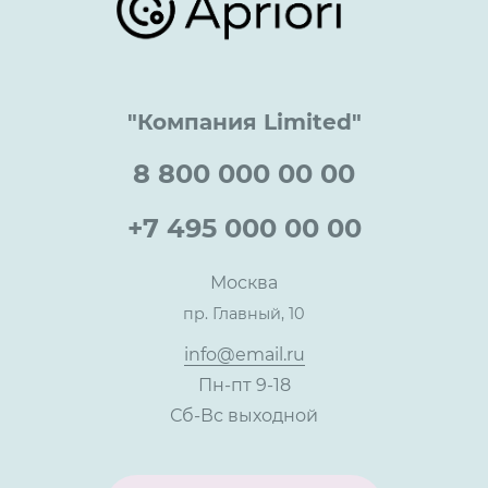
Достижения и награды
Оптовым клиентам
Аренда
Цены
Технологии
Гарантия качества
Услуги адвоката
Клиентам
Документы
Прайс
Все услуги
"Компания Limited"
Партнеры
Вопрос-ответ
Специалисты
8 800 000 00 00
Презентации и каталоги
Карьера
Партнерская программа
+7 495 000 00 00
Сотрудничество
Пресс-центр
Москва
Тендеры, закупки
пр. Главный, 10
Контакты
info@email.ru
Пн-пт 9-18
Сб-Вс выходной