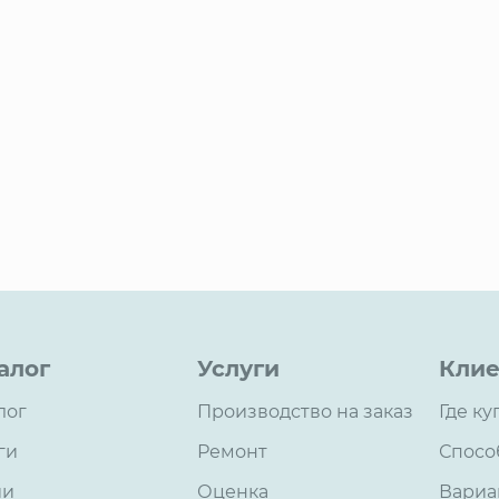
алог
Услуги
Клие
лог
Производство на заказ
Где ку
ги
Ремонт
Спосо
ии
Оценка
Вариа