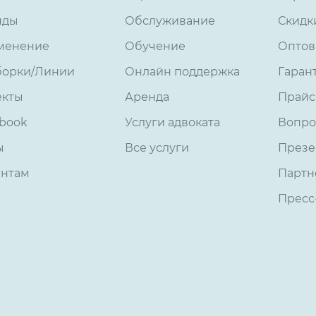
нды
Обслуживание
Скидк
менение
Обучение
Оптов
борки/Линии
Онлайн поддержка
Гаран
екты
Аренда
Прайс
book
Услуги адвоката
Вопро
ы
Все услуги
Презе
ентам
Партн
Пресс