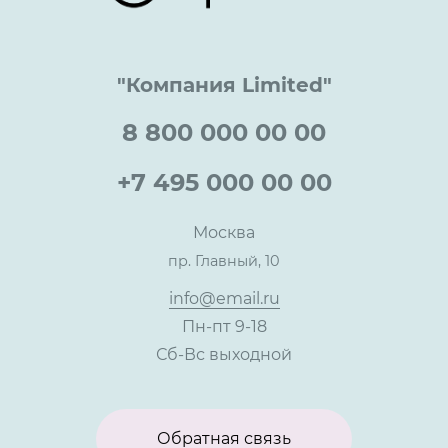
Цены
Технологии
Гарантия качества
Услуги адвоката
Клиентам
Документы
Прайс
Все услуги
"Компания Limited"
Партнеры
Вопрос-ответ
Специалисты
8 800 000 00 00
Презентации и каталоги
Карьера
Партнерская программа
+7 495 000 00 00
Сотрудничество
Пресс-центр
Москва
Тендеры, закупки
пр. Главный, 10
Контакты
info@email.ru
Пн-пт 9-18
Сб-Вс выходной
Обратная связь