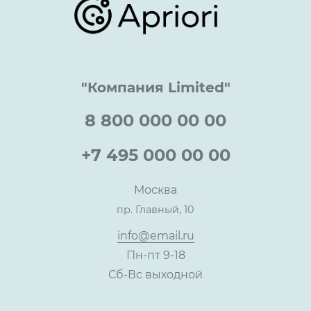
Lookbook
Достижения и награды
Оптовым клиентам
Аренда
Цены
Технологии
Гарантия качества
Услуги адвоката
Клиентам
Документы
Прайс
Все услуги
"Компания Limited"
Партнеры
Вопрос-ответ
Специалисты
8 800 000 00 00
Презентации и каталоги
Карьера
Партнерская программа
+7 495 000 00 00
Сотрудничество
Пресс-центр
Москва
Тендеры, закупки
пр. Главный, 10
Контакты
info@email.ru
Пн-пт 9-18
Сб-Вс выходной